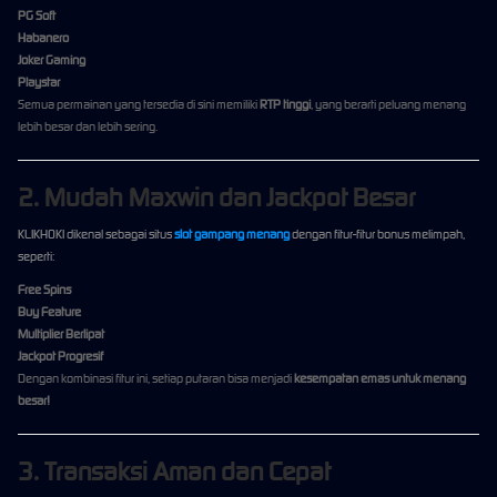
PG Soft
Habanero
Joker Gaming
Playstar
Semua permainan yang tersedia di sini memiliki
RTP tinggi
, yang berarti peluang menang
lebih besar dan lebih sering.
2. Mudah Maxwin dan Jackpot Besar
KLIKHOKI dikenal sebagai situs
slot gampang menang
dengan fitur-fitur bonus melimpah,
seperti:
Free Spins
Buy Feature
Multiplier Berlipat
Jackpot Progresif
Dengan kombinasi fitur ini, setiap putaran bisa menjadi
kesempatan emas untuk menang
besar!
3. Transaksi Aman dan Cepat