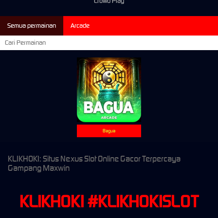
Crowd Play
Semua permainan
Arcade
Bagua
KLIKHOKI: Situs Nexus Slot Online Gacor Terpercaya
Gampang Maxwin
KLIKHOKI #KLIKHOKISLOT