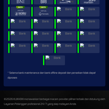
* Selama bank maintenance dan bank offline deposit dan penarikan tidak dapat
diproses
©2026 KLIKHOKI menawarkan berbagai macam provider pilihan terbaik dan didukung oleh
Layanan Pelanggan profesional 24/7 yang siap melayani Anda.