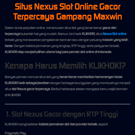
Situs Nexus Slot Online Gacor
Terpercaya Gampang Maxwin
Dalam dunia perjudian online, menemukan situs slot yang benar-benar
gacor dan
terpercaya
bukanlah hal yang mudah. Namun, kini hadir
KLIKHOKI
, situs
Nexus Slot online
terbaik yang menawarkan pengalaman bermain seru dengan peluang
maxwin yang lebih
besar
. Dengan koleksi permainan yang lengkap, RTP tinggi, serta pelayanan terbaik,
KLIKHOKI siap menjadi pilihan utama bagi para pemain slot online di Indonesia
.
Kenapa Harus Memilih KLIKHOKI?
Banyak pemain mencari situs slot yang
benar-benar memberikan kemenangan besar
.
KLIKHOKI hadir sebagai jawaban
dengan berbagai keunggulan yang membuatnya menjadi
situs
slot Nexus gacor terpercaya
. Berikut beberapa alasan mengapa kamu wajib bermain
di KLIKHOKI:
1. Slot Nexus Gacor dengan RTP Tinggi
KLIKHOKI menghadirkan
koleksi permainan slot dari provider terbaik
, seperti:
Pragmatic Play