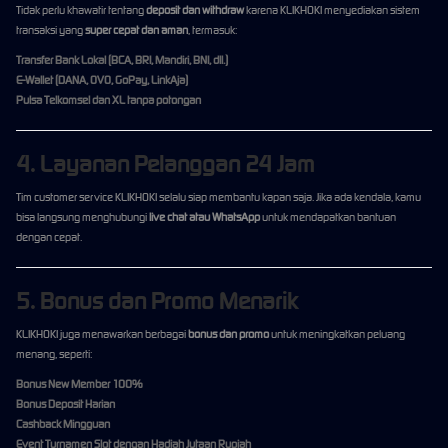
Tidak perlu khawatir tentang
deposit dan withdraw
karena KLIKHOKI menyediakan sistem
transaksi yang
super cepat dan aman
, termasuk:
Transfer Bank Lokal (BCA, BRI, Mandiri, BNI, dll.)
E-Wallet (DANA, OVO, GoPay, LinkAja)
Pulsa Telkomsel dan XL tanpa potongan
4. Layanan Pelanggan 24 Jam
Tim customer service KLIKHOKI selalu siap membantu kapan saja. Jika ada kendala, kamu
bisa langsung menghubungi
live chat atau WhatsApp
untuk mendapatkan bantuan
dengan cepat.
5. Bonus dan Promo Menarik
KLIKHOKI juga menawarkan berbagai
bonus dan promo
untuk meningkatkan peluang
menang, seperti:
Bonus New Member 100%
Bonus Deposit Harian
Cashback Mingguan
Event Turnamen Slot dengan Hadiah Jutaan Rupiah