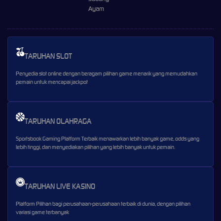
Ayam
TARUHAN SLOT
Penyedia slot online dengan beragam pilihan game menarik yang memudahkan
pemain untuk mencapai jackpot
TARUHAN OLAHRAGA
Sportsbook Gaming Platform Terbaik menawarkan lebih banyak game, odds yang
lebih tinggi, dan menyediakan pilihan yang lebih banyak untuk pemain.
TARUHAN LIVE KASINO
Platform Pilihan bagi perusahaan-perusahaan terbaik di dunia, dengan pilihan
variasi game terbanyak