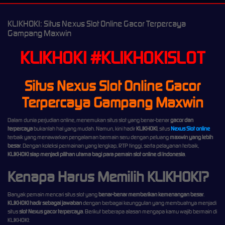
KLIKHOKI: Situs Nexus Slot Online Gacor Terpercaya
Gampang Maxwin
KLIKHOKI #KLIKHOKISLOT
Situs Nexus Slot Online Gacor
Terpercaya Gampang Maxwin
Dalam dunia perjudian online, menemukan situs slot yang benar-benar
gacor dan
terpercaya
bukanlah hal yang mudah. Namun, kini hadir
KLIKHOKI
, situs
Nexus Slot online
terbaik yang menawarkan pengalaman bermain seru dengan peluang
maxwin yang lebih
besar
. Dengan koleksi permainan yang lengkap, RTP tinggi, serta pelayanan terbaik,
KLIKHOKI siap menjadi pilihan utama bagi para pemain slot online di Indonesia
.
Kenapa Harus Memilih KLIKHOKI?
Banyak pemain mencari situs slot yang
benar-benar memberikan kemenangan besar
.
KLIKHOKI hadir sebagai jawaban
dengan berbagai keunggulan yang membuatnya menjadi
situs
slot Nexus gacor terpercaya
. Berikut beberapa alasan mengapa kamu wajib bermain di
KLIKHOKI: