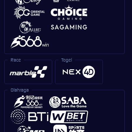
Race
Togel
Olahraga