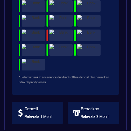
* Selama bank maintenance dan bank offline deposit dan penarikan
tidak dapat diproses
Deposit
Penarikan
Rata-rata 1 Menit
Rata-rata 3 Menit