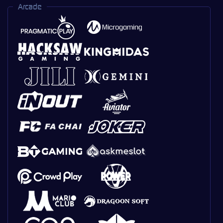
Arcade