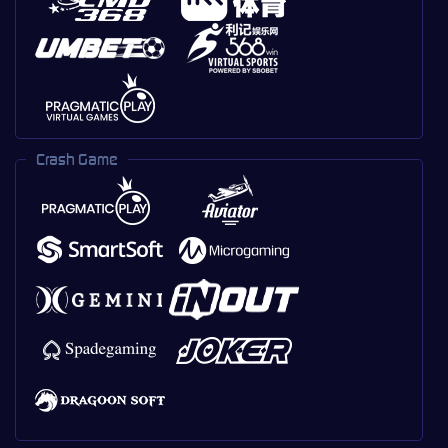
Crash Game