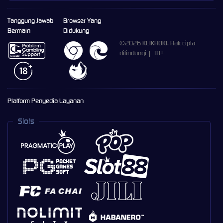
Tanggung Jawab
Browser Yang
Bermain
Didukung
©2026 KLIKHOKI. Hak cipta
dilindungi | 18+
Platform Penyedia Layanan
Slots