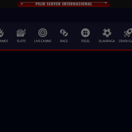
GAMES
SLOTS
LIVE CASINO
RACE
TOGEL
OLAHRAGA
CRASH 