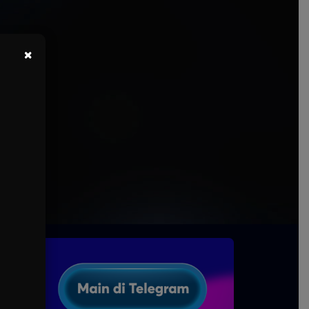
×
Pindai kode
untuk Und
Android A