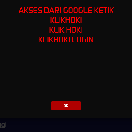
AKSES DARI GOOGLE KETIK
KLIKHOKI
KLIK HOKI
aya Gampang Maxwin
KLIKHOKI LOGIN
KLIKHOKI #KLIKHOKISLOT
s Slot Online Gacor Terpercaya Gamp
dan terpercaya
bukanlah hal yang mudah. Namun, kini hadir
KLIKHOKI
, situs
Nexus Slot online
terba
pelayanan terbaik,
KLIKHOKI siap menjadi pilihan utama bagi para pemain slot online di Indonesia
.
OKI?
n besar
.
KLIKHOKI hadir sebagai jawaban
dengan berbagai keunggulan yang membuatnya menjad
OK
ggi