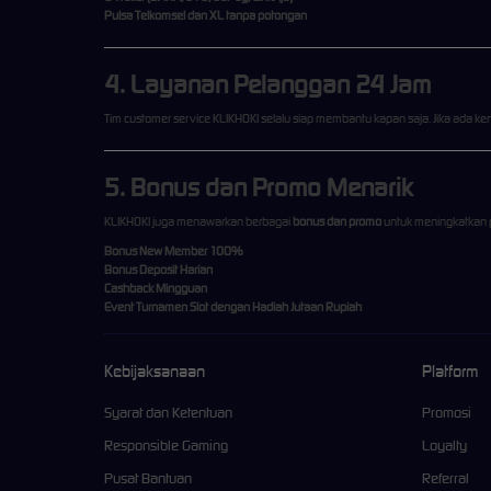
Pulsa Telkomsel dan XL tanpa potongan
4. Layanan Pelanggan 24 Jam
Tim customer service KLIKHOKI selalu siap membantu kapan saja. Jika ada 
5. Bonus dan Promo Menarik
KLIKHOKI juga menawarkan berbagai
bonus dan promo
untuk meningkatkan p
Bonus New Member 100%
Bonus Deposit Harian
Cashback Mingguan
Event Turnamen Slot dengan Hadiah Jutaan Rupiah
Kebijaksanaan
Platform
Syarat dan Ketentuan
Promosi
Responsible Gaming
Loyalty
Pusat Bantuan
Referral