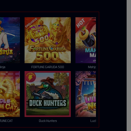
inja
FORTUNE GARUDA 500
Mahjong Magic
TUNE CAT
Duck Hunters
Lucky Neko