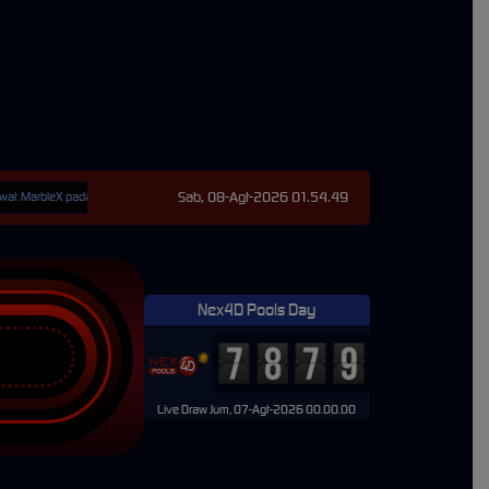
Sab, 08-Agt-2026 01.54.49
rbleX pada 31-Jul-2026 dari 00.00.00 sampai 31-Jul-2027 00.00.00. Selama waktu ini, MarbleX
Nex4D Pools Day
Live Draw Jum, 07-Agt-2026 00.00.00