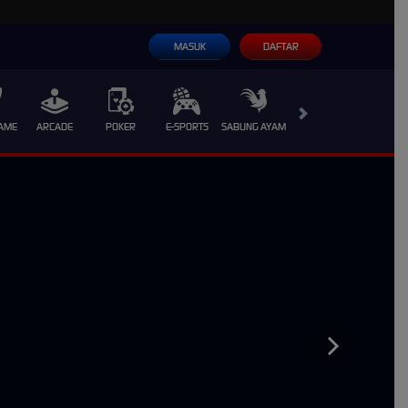
MASUK
DAFTAR
GAME
ARCADE
POKER
E-SPORTS
SABUNG AYAM
PROMOSI