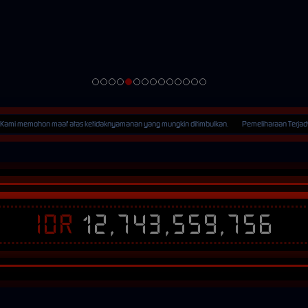
i memohon maaf atas ketidaknyamanan yang mungkin ditimbulkan.
Pemeliharaan Terjadwal: Ma
IDR
12,743,559,756