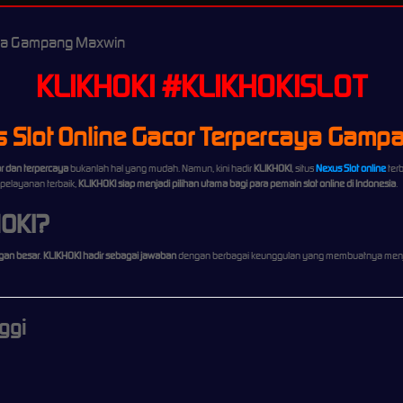
caya Gampang Maxwin
KLIKHOKI #KLIKHOKISLOT
s Slot Online Gacor Terpercaya Gam
r dan terpercaya
bukanlah hal yang mudah. Namun, kini hadir
KLIKHOKI
, situs
Nexus Slot online
ter
 pelayanan terbaik,
KLIKHOKI siap menjadi pilihan utama bagi para pemain slot online di Indonesia
.
HOKI?
gan besar
.
KLIKHOKI hadir sebagai jawaban
dengan berbagai keunggulan yang membuatnya menja
ggi