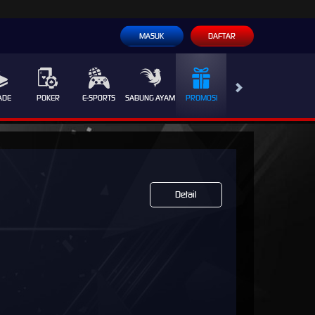
MASUK
DAFTAR
ADE
POKER
E-SPORTS
SABUNG AYAM
PROMOSI
Detail