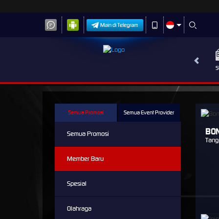
Main di Telegram
HOT GAMES
S
Semua Promosi
Semua Event Provider
BON
Semua Promosi
Tang
Member Baru
Spesial
Olahraga