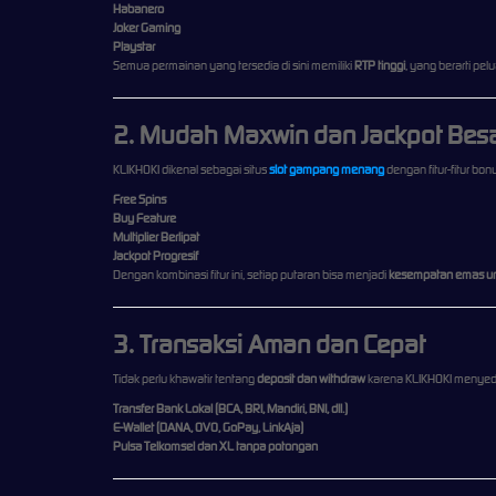
Habanero
Joker Gaming
Playstar
Semua permainan yang tersedia di sini memiliki
RTP tinggi
, yang berarti pel
2. Mudah Maxwin dan Jackpot Bes
KLIKHOKI dikenal sebagai situs
slot gampang menang
dengan fitur-fitur bon
Free Spins
Buy Feature
Multiplier Berlipat
Jackpot Progresif
Dengan kombinasi fitur ini, setiap putaran bisa menjadi
kesempatan emas un
3. Transaksi Aman dan Cepat
Tidak perlu khawatir tentang
deposit dan withdraw
karena KLIKHOKI menyedi
Transfer Bank Lokal (BCA, BRI, Mandiri, BNI, dll.)
E-Wallet (DANA, OVO, GoPay, LinkAja)
Pulsa Telkomsel dan XL tanpa potongan