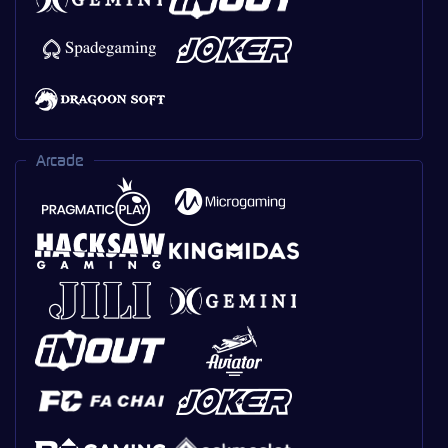
Arcade