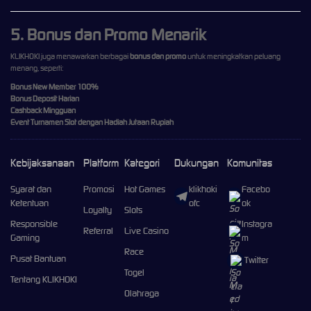
5. Bonus dan Promo Menarik
KLIKHOKI juga menawarkan berbagai
bonus dan promo
untuk meningkatkan peluang
menang, seperti:
Bonus New Member 100%
Bonus Deposit Harian
Cashback Mingguan
Event Turnamen Slot dengan Hadiah Jutaan Rupiah
Kebijaksanaan
Platform
Kategori
Dukungan
Komunitas
Syarat dan
Promosi
Hot Games
klikhoki
Facebo
Ketentuan
ofc
ok
Loyalty
Slots
Responsible
Instagra
Referral
Live Casino
Gaming
m
Race
Pusat Bantuan
Twitter
Togel
Tentang KLIKHOKI
Olahraga