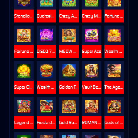
Stonelions
Quetzalcoatl
Crazy ATM
Crazy Money Rolling
Fortune Horse
Fortune Toto 4D
DISCO 777
MEOW DYNASTY
Super Ace
Wealth Rising 2
Super Clovers 2
Wealth Rolling
Golden Temple2
Vault Beauty Thief
The Age Of Navigation
Legend of Aztec2
Fiesta de Mexicana
Gold Rush Blast
ROMAN WARRIOR2
Gods of Egypt