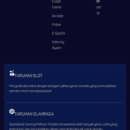
Crash
Game
Arcade
Poker
E-Sports
Sabung
Ayam
TARUHAN SLOT
Penyedia slot online dengan beragam pilihan game menarik yang memudahkan
pemain untuk mencapai jackpot
TARUHAN OLAHRAGA
Sportsbook Gaming Platform Terbaik menawarkan lebih banyak game, odds yang
lebih tinggi, dan menyediakan pilihan yang lebih banyak untuk pemain.