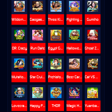
Wilderness Hunting
Gaogashou
Three Kingdoms
Fighting Academy
Gumiho
DR. Crazy
Run Date
Egypt Gods
Halloween Horror
Ghost Zombie
Mutation fish
Star Cruise
Prehistoric Park
Beer Carnival
Cat VS Mouse
Lovecraft's Legacy
Happy Fruit Stand
THOR
Magic House
Yuanbao Mahjong2