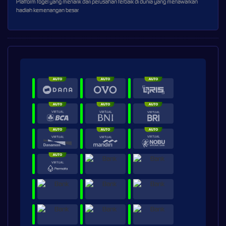
Platform togel yang menarik dari perusahan terbaik di dunia yang menawarkan
hadiah kemenangan besar