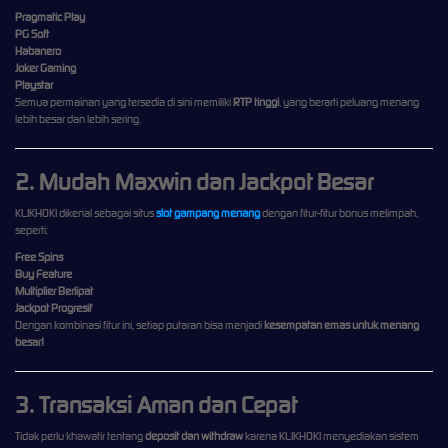
Pragmatic Play
PG Soft
Habanero
Joker Gaming
Playstar
Semua permainan yang tersedia di sini memiliki
RTP tinggi
, yang berarti peluang menang
lebih besar dan lebih sering.
2. Mudah Maxwin dan Jackpot Besar
KLIKHOKI dikenal sebagai situs
slot gampang menang
dengan fitur-fitur bonus melimpah,
seperti:
Free Spins
Buy Feature
Multiplier Berlipat
Jackpot Progresif
Dengan kombinasi fitur ini, setiap putaran bisa menjadi
kesempatan emas untuk menang
besar!
3. Transaksi Aman dan Cepat
Tidak perlu khawatir tentang
deposit dan withdraw
karena KLIKHOKI menyediakan sistem