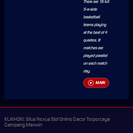
There are 16 full
5-a-side
basketball
teams playing
at the best of 4
quarters. 8
matches are
played parallel
on each match
day.
MAIN
KLIKHOKI: Situs Nexus Slot Online Gacor Terpercaya
Gampang Maxwin