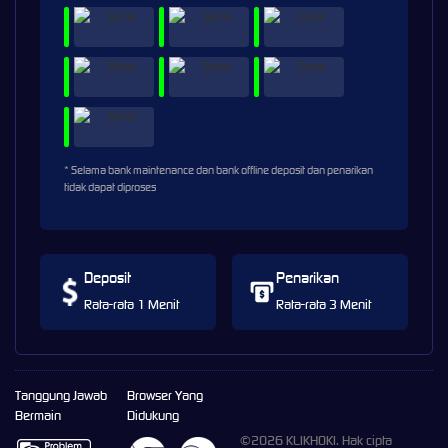
* Selama bank maintenance dan bank offline deposit dan penarikan
tidak dapat diproses
Deposit
Penarikan
Rata-rata 1 Menit
Rata-rata 3 Menit
Tanggung Jawab
Browser Yang
Bermain
Didukung
©2026 KLIKHOKI. Hak cipta