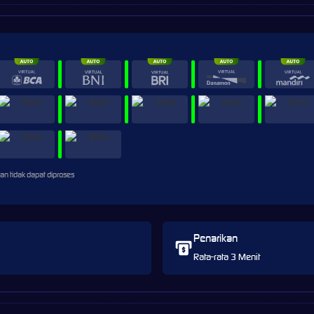
an tidak dapat diproses
Penarikan
Rata-rata 3 Menit