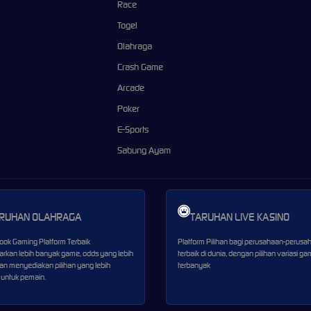
Race
Togel
Olahraga
Crash Game
Arcade
Poker
E-Sports
Sabung Ayam
RUHAN OLAHRAGA
TARUHAN LIVE KASINO
ook Gaming Platform Terbaik
Platform Pilihan bagi perusahaan-perusa
kan lebih banyak game, odds yang lebih
terbaik di dunia, dengan pilihan variasi g
 dan menyediakan pilihan yang lebih
terbanyak
untuk pemain.