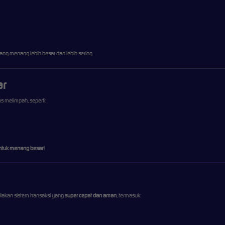
uang menang lebih besar dan lebih sering.
ar
us melimpah, seperti:
tuk menang besar!
akan sistem transaksi yang
super cepat dan aman
, termasuk: