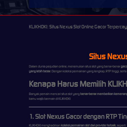
KLIKHOKI: Situs Nexus Slot Online Gacor Terper
Situs Nexu
Dalam dunia perjudian online, menemukan situs slot yang benar-benar
gaco
yang lebih besar
. Dengan koleksi permainan yang lengkap, RTP tinggi, serta
Kenapa Harus Memilih KLIK
Banyak pemain mencari situs slot yang
benar-benar memberikan kemenan
kamu wajib bermain di KLIKHOKI:
1. Slot Nexus Gacor dengan RTP Tin
KLIKHOKI menghadirkan
koleksi permainan slot dari provider terbaik
, seperti: