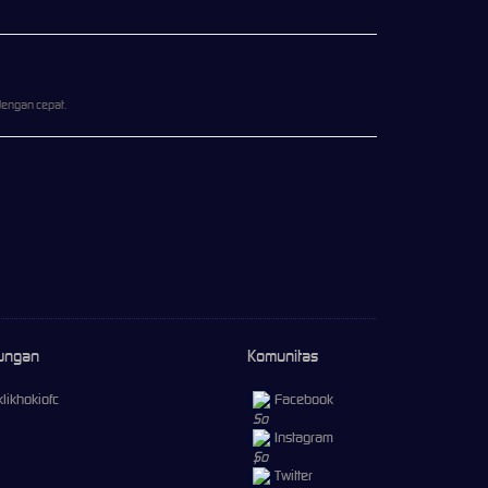
engan cepat.
ungan
Komunitas
klikhokiofc
Facebook
Instagram
Twitter