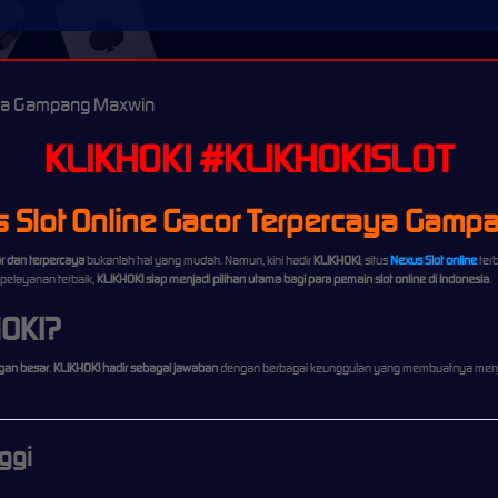
caya Gampang Maxwin
KLIKHOKI #KLIKHOKISLOT
s Slot Online Gacor Terpercaya Gam
r dan terpercaya
bukanlah hal yang mudah. Namun, kini hadir
KLIKHOKI
, situs
Nexus Slot online
ter
 pelayanan terbaik,
KLIKHOKI siap menjadi pilihan utama bagi para pemain slot online di Indonesia
.
HOKI?
gan besar
.
KLIKHOKI hadir sebagai jawaban
dengan berbagai keunggulan yang membuatnya menja
ggi