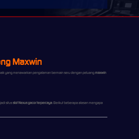
pang Maxwin
baik yang menawarkan pengalaman bermain seru dengan peluang
maxwin
di situs
slot Nexus gacor terpercaya
. Berikut beberapa alasan mengapa