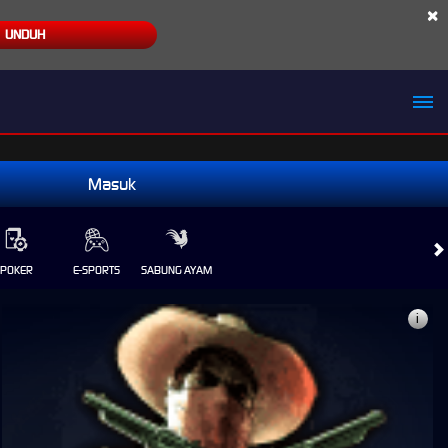
×
UNDUH
Masuk
POKER
E-SPORTS
SABUNG AYAM
i