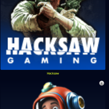
Hacksaw
i