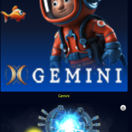
Gemini
i