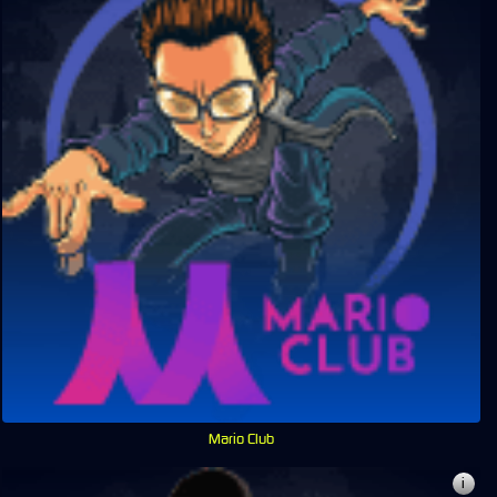
Mario Club
i