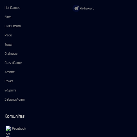
Hot Games
klikhokiofc
Slots
Live Casino
Race
Togel
Olahraga
Crash Game
Arcade
Poker
E-Sports
Sabung Ayam
Komunitas
Facebook