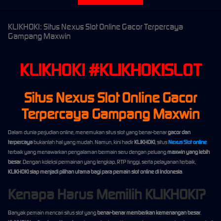
KLIKHOKI: Situs Nexus Slot Online Gacor Terpercaya
Gampang Maxwin
KLIKHOKI #KLIKHOKISLOT
Situs Nexus Slot Online Gacor
Terpercaya Gampang Maxwin
Dalam dunia perjudian online, menemukan situs slot yang benar-benar
gacor dan
terpercaya
bukanlah hal yang mudah. Namun, kini hadir
KLIKHOKI
, situs
Nexus Slot online
terbaik yang menawarkan pengalaman bermain seru dengan peluang
maxwin yang lebih
besar
. Dengan koleksi permainan yang lengkap, RTP tinggi, serta pelayanan terbaik,
KLIKHOKI siap menjadi pilihan utama bagi para pemain slot online di Indonesia
.
Kenapa Harus Memilih KLIKHOKI?
Banyak pemain mencari situs slot yang
benar-benar memberikan kemenangan besar
.