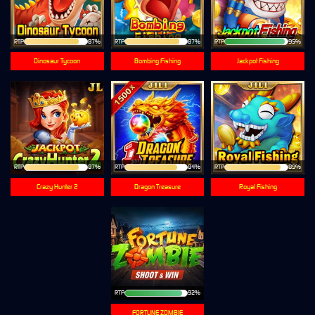
RTP
87%
RTP
87%
RTP
95%
Dinosaur Tycoon
Bombing Fishing
Jackpot Fishing
RTP
87%
RTP
84%
RTP
89%
Crazy Hunter 2
Dragon Treasure
Royal Fishing
RTP
92%
FORTUNE ZOMBIE