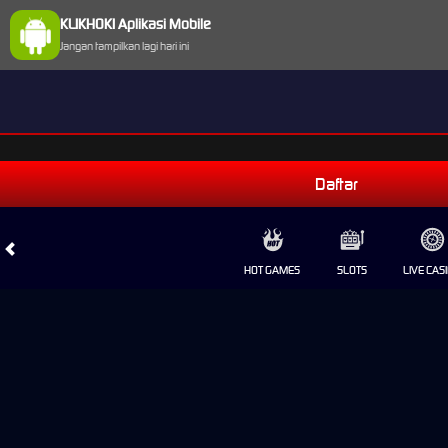
KLIKHOKI Aplikasi Mobile
Jangan tampilkan lagi hari ini
Daftar
HOT GAMES
SLOTS
LIVE CAS