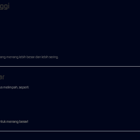
ggi
luang menang lebih besar dan lebih sering.
ar
us melimpah, seperti:
tuk menang besar!