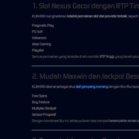
1. Slot Nexus Gacor dengan RTP Tin
KLIKHOKI menghadirkan
koleksi permainan slot dari provider terbaik
, seperti:
Pragmatic Play
PG Soft
Habanero
Joker Gaming
Playstar
Semua permainan yang tersedia di sini memiliki
RTP tinggi
, yang berarti pe
2. Mudah Maxwin dan Jackpot Bes
KLIKHOKI dikenal sebagai situs
slot gampang menang
dengan fitur-fitur bon
Free Spins
Buy Feature
Multiplier Berlipat
Jackpot Progresif
Dengan kombinasi fitur ini, setiap putaran bisa menjadi
kesempatan emas un