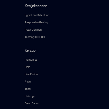
Kebijaksanaan
Syarat dan Ketentuan
Responsible Gaming
Pusat Bantuan
Tentang KLIKHOKI
Kategori
Hot Games
Slots
Live Casino
Race
Togel
Olahraga
Crash Game