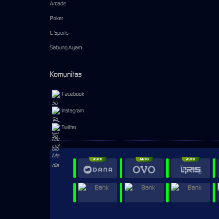
Arcade
Poker
E-Sports
Sabung Ayam
Komunitas
Facebook
Instagram
Twitter