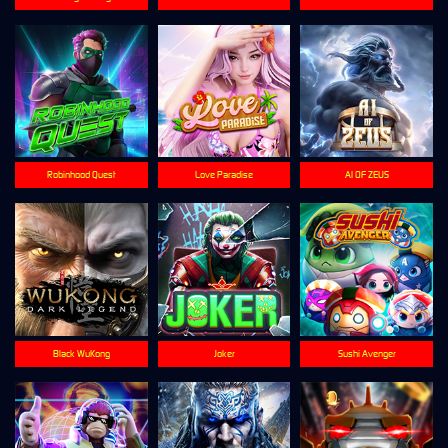
Robinhood Quest
Love Paradise
AI OF ZEUS
Black WuKong
Joker
Sushi Avenger