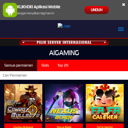
×
KLIKHOKI Aplikasi Mobile
UNDUH
Jangan tampilkan lagi hari ini
AIGAMING
Semua permainan
Slots
Top 20
Cowboy Bullseye
Nexus Blade
Fa Fa Caishen