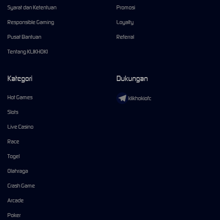
Syarat dan Ketentuan
Promosi
Responsible Gaming
Loyalty
Pusat Bantuan
Referral
Tentang KLIKHOKI
Kategori
Dukungan
Hot Games
klikhokiofc
Slots
Live Casino
Race
Togel
Olahraga
Crash Game
Arcade
Poker