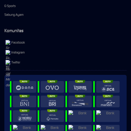
E-Sports
Sabung Ayam
Komunitas
Facebook
Instagram
Twitter