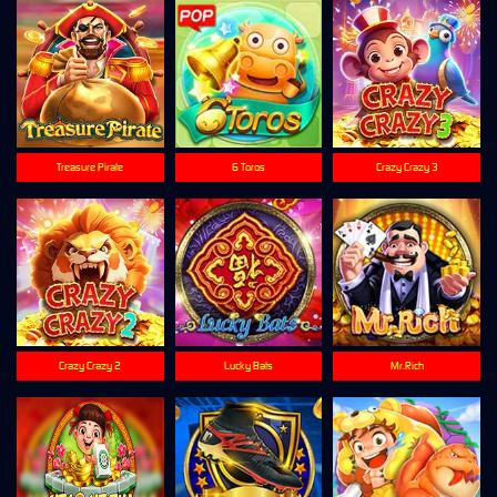
Treasure Pirate
6 Toros
Crazy Crazy 3
Crazy Crazy 2
Lucky Bats
Mr.Rich