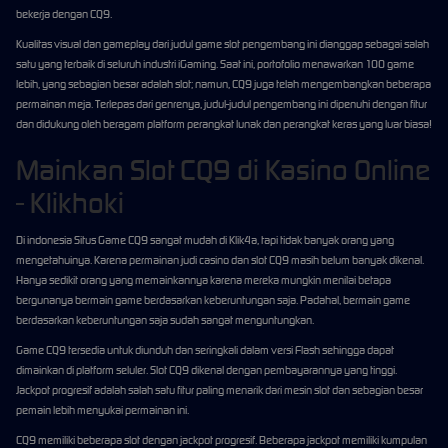
bekerja dengan CQ9.
Kualitas visual dan gameplay dari judul game slot pengembang ini dianggap sebagai salah
satu yang terbaik di seluruh industri iGaming. Saat ini, portofolio menawarkan 100 game
lebih, yang sebagian besar adalah slot; namun, CQ9 juga telah mengembangkan beberapa
permainan meja. Terlepas dari genrenya, judul-judul pengembang ini dipenuhi dengan fitur
dan didukung oleh beragam platform perangkat lunak dan perangkat keras yang luar biasa!
Mainkan Slot CQ9 di Kasino Online
- Klikhoki
Di indonesia Situs Game CQ9 sangat mudah di Klik4a, tapi tidak banyak orang yang
mengetahuinya. Karena permainan judi casino dan slot CQ9 masih belum banyak dikenal.
Hanya sedikit orang yang memainkannya karena mereka mungkin menilai betapa
bergunanya bermain game berdasarkan keberuntungan saja. Padahal, bermain game
berdasarkan keberuntungan saja sudah sangat menguntungkan.
Game CQ9 tersedia untuk diunduh dan seringkali dalam versi Flash sehingga dapat
dimainkan di platform seluler. Slot CQ9 dikenal dengan pembayarannya yang tinggi.
Jackpot progresif adalah salah satu fitur paling menarik dari mesin slot dan sebagian besar
pemain lebih menyukai permainan ini.
CQ9 memiliki beberapa slot dengan jackpot progresif. Beberapa jackpot memiliki kumpulan