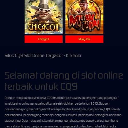
Chicago II
Muay Thai
Situs CQ9 Slot Online Tergacor - Klikhoki
Selamat datang di slot online
terbaik untuk CQ9
Dengan pengaruh pasar di Asia, CQ9 telah menjadi salah satu pengembang perangkat
lunak kasino online yang paling dikenal sejak didirikan pada tahun 2013. Sebuah
perusahaan yang tampaknya tidak memperlambat kenaikannya ke puncak, CQ9 adalah
perusahaan luar biasa yang menonjol dengan kualitas luar biasa dari perangkat lunak dan
layanannya. Dalam ulasan ini, kami akan menganalisis semua aspek dari pengembang
game slot online ini, dan juga menemukan mengapa slot online baru terbaik lebih suka