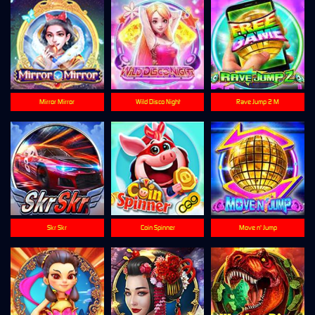
Mirror Mirror
Wild Disco Night
Rave Jump 2 M
Skr Skr
Coin Spinner
Move n' Jump