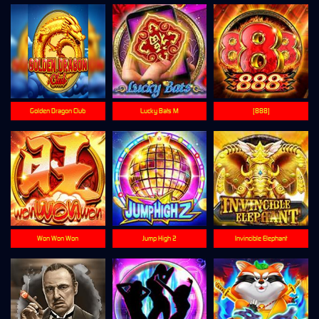
Golden Dragon Club
Lucky Bats M
[888]
Won Won Won
Jump High 2
Invincible Elephant