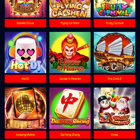
Ecstatic Circus
Flying Cai Shen
Fruity Carnival
Hot DJ
Uproar In Heaven
Fire Chibi 2
Jumping Mobile
Da Hong Zhong
Xmas