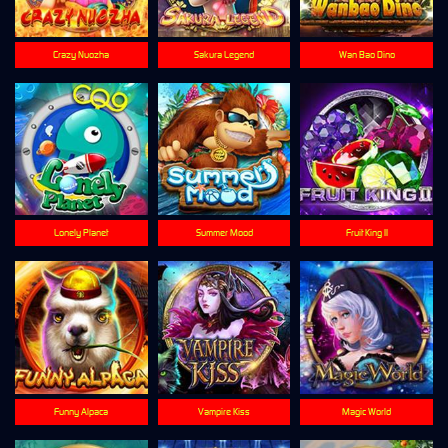
Crazy Nuozha
Sakura Legend
Wan Bao Dino
Lonely Planet
Summer Mood
Fruit King II
Funny Alpaca
Vampire Kiss
Magic World