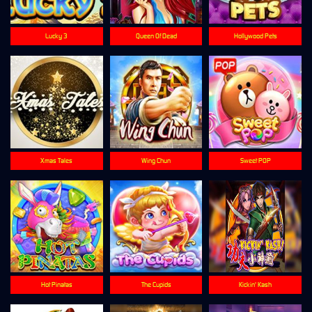
Lucky 3
Queen Of Dead
Hollywood Pets
Xmas Tales
Wing Chun
Sweet POP
Hot Pinatas
The Cupids
Kickin' Kash