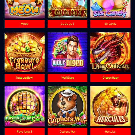
Meow
Gu Gu Gu 3
Six Candy
Treasure Bowl
Wolf Disco
Dragon Heart
Rave Jump 2
Gophers War
Hercules