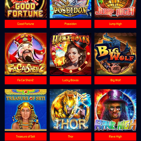
Good Fortune
Poseidon
Jump High
Fa Cai Shen2
Lucky Boxes
Big Wolf
Treasure of Seti
Thor
Rave High