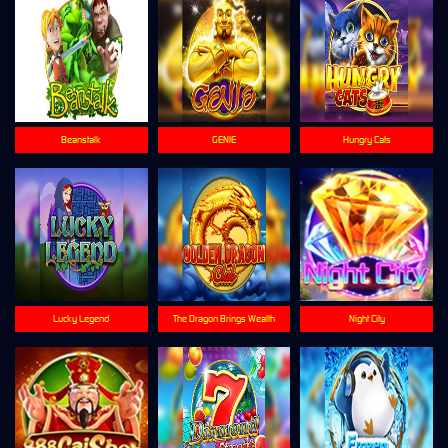
Beanstalk
GENIE
Hungry Cats
Lucky Legend
The Dragon Brings Wealth
Night City