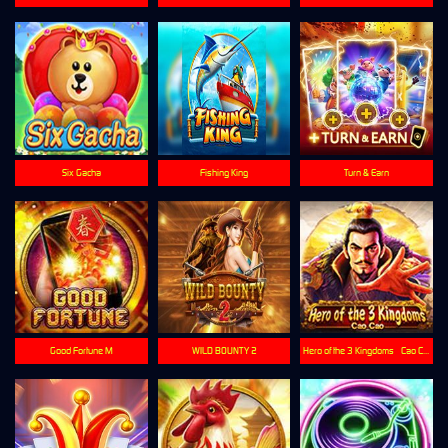
Six Gacha
Fishing King
Turn & Earn
Good Fortune M
WILD BOUNTY 2
Hero of the 3 Kingdoms - Cao Cao