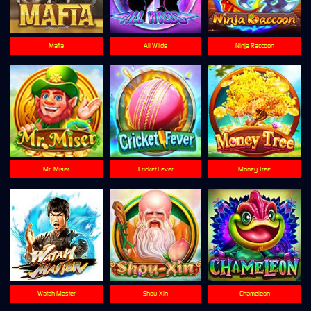
Mafia
All Wilds
Ninja Raccoon
Mr. Miser
Cricket Fever
Money Tree
Watah Master
Shou-Xin
Chameleon