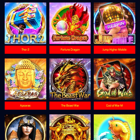
Thor 2
Fortune Dragon
Jump Higher Mobile
Apsaras
The Beast War
God of War M