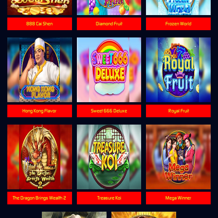
888 Cai Shen
Diamond Fruit
Frozen World
Hong Kong Flavor
Sweet 666 Deluxe
Royal Fruit
The Dragon Brings Wealth 2
Treasure Koi
Mega Winner