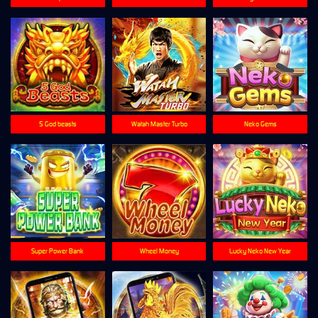
5 God beasts
Watah Master Turbo
Neko Gems
Super Power Bank
Wheel Money
Lucky Neko New Year