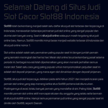
Selamat Datang di Situs Judi
Slot Gacor Slot88 Indonesia
Slot88
telah berkembang menjadi salah satu daftar situs judi slot terbesar dan terpercaya di
Indonesia, menawarkan beberapa permainan judi slot online yang sangat populer dan
dicintai oleh banyak orang. Saat ini
situs judi online
walaupun masih tergolong situs judi
online baru. Namun, Slot88 memiliki mimpi besar menjadi website terbesar di Indonesia dan
situs judi online nomor 1.
Slot online adalah salah satu permainan paling populer saat ini dengan jumlah pemain
yang semakin meningkat dari hari ke hari. Mesin slot online terus berkembang pesat selama
periode ini, berbagai inovasi telah diperkenalkan yang akan menarik perhatian semua
mesin slot. Salah satu cara yang paling populer untuk mempromosikan perjudian saat ini
adalah slot deposit pinjaman, yang mana agen slot dimainkan dengan deposit pinjaman.
Slot88, situs judi slot terpercaya, didirikan pada akhir tahun 2021 dan menjadi incaran para
pemain slot online yang siap menang ketika situs Slot88 pertama kali diluncurkan.
Postingannya di awal, terlalu banyak pemain yang mendaftar di sini. Paling tidak,
Slot88
memiliki pemain slot online aktif mencapai ratusan ribu anggota yang selalu setia bermain
di situs judi slot88 online. Hampir semua permainan judi online yang sangat populer saat ini
dimiliki oleh Slot88, seperti: Daerah.