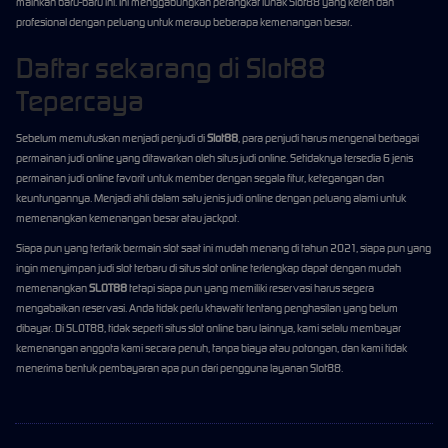
mainkan baru-baru ini. Ini menggabungkan perangkat lunak Slot88 yang keren dan
profesional dengan peluang untuk meraup beberapa kemenangan besar.
Daftar sekarang di Slot88
Tepercaya
Sebelum memutuskan menjadi penjudi di
Slot88
, para penjudi harus mengenal berbagai
permainan judi online yang ditawarkan oleh situs judi online. Setidaknya tersedia 6 jenis
permainan judi online favorit untuk member dengan segala fitur, ketegangan dan
keuntungannya. Menjadi ahli dalam satu jenis judi online dengan peluang alami untuk
memenangkan kemenangan besar atau jackpot.
Siapa pun yang tertarik bermain slot saat ini mudah menang di tahun 2021, siapa pun yang
ingin menyimpan judi slot terbaru di situs slot online terlengkap dapat dengan mudah
memenangkan
SLOT88
tetapi siapa pun yang memiliki reservasi harus segera
mengabaikan reservasi. Anda tidak perlu khawatir tentang penghasilan yang belum
dibayar. Di SLOT88, tidak seperti situs slot online baru lainnya, kami selalu membayar
kemenangan anggota kami secara penuh, tanpa biaya atau potongan, dan kami tidak
menerima bentuk pembayaran apa pun dari pengguna layanan Slot88.