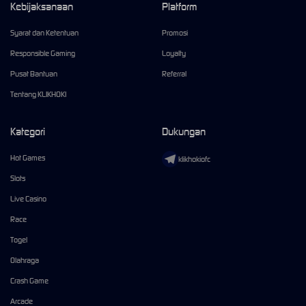
Kebijaksanaan
Platform
Syarat dan Ketentuan
Promosi
Responsible Gaming
Loyalty
Pusat Bantuan
Referral
Tentang KLIKHOKI
Kategori
Dukungan
Hot Games
klikhokiofc
Slots
Live Casino
Race
Togel
Olahraga
Crash Game
Arcade