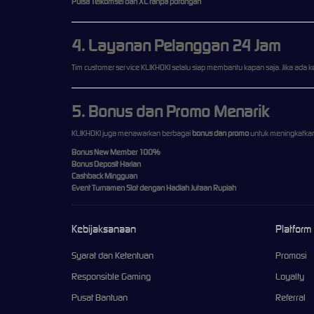
Pulsa Telkomsel dan XL tanpa potongan
4. Layanan Pelanggan 24 Jam
Tim customer service KLIKHOKI selalu siap membantu kapan saja. Jika ada
5. Bonus dan Promo Menarik
KLIKHOKI juga menawarkan berbagai
bonus dan promo
untuk meningkatkan
Bonus New Member 100%
Bonus Deposit Harian
Cashback Mingguan
Event Turnamen Slot dengan Hadiah Jutaan Rupiah
Kebijaksanaan
Platform
Syarat dan Ketentuan
Promosi
Responsible Gaming
Loyalty
Pusat Bantuan
Referral