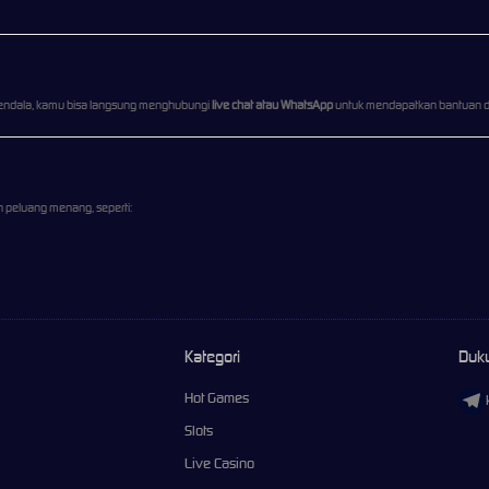
 kendala, kamu bisa langsung menghubungi
live chat atau WhatsApp
untuk mendapatkan bantuan d
 peluang menang, seperti:
Kategori
Duk
Hot Games
Slots
Live Casino