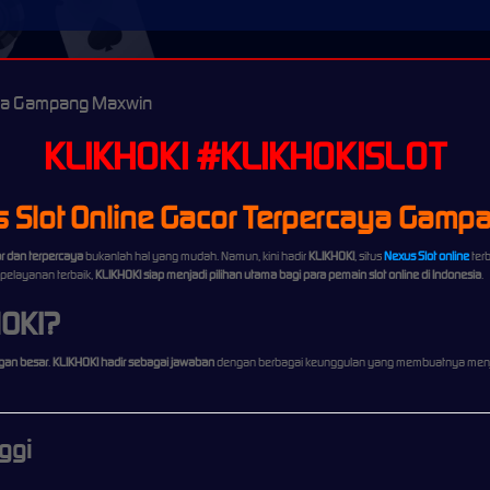
caya Gampang Maxwin
KLIKHOKI #KLIKHOKISLOT
s Slot Online Gacor Terpercaya Gam
r dan terpercaya
bukanlah hal yang mudah. Namun, kini hadir
KLIKHOKI
, situs
Nexus Slot online
ter
 pelayanan terbaik,
KLIKHOKI siap menjadi pilihan utama bagi para pemain slot online di Indonesia
.
HOKI?
gan besar
.
KLIKHOKI hadir sebagai jawaban
dengan berbagai keunggulan yang membuatnya menja
ggi