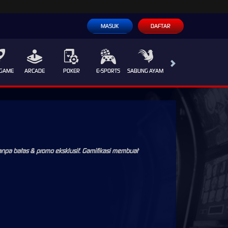
MASUK
DAFTAR
 GAME
ARCADE
POKER
E-SPORTS
SABUNG AYAM
PROMOSI
t tanpa batas & promo eksklusif. Gamifikasi membuat