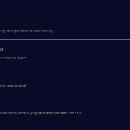
uang menang lebih besar dan lebih sering.
ar
us melimpah, seperti:
tuk menang besar!
akan sistem transaksi yang
super cepat dan aman
, termasuk: