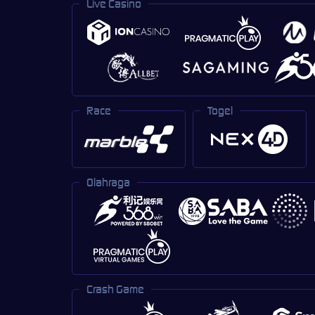
Live Casino
Race
Togel
Olahraga
Crash Game