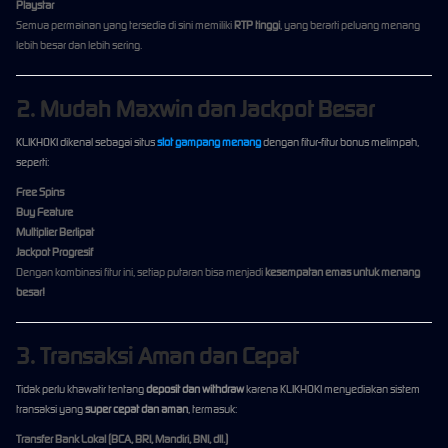
Playstar
Semua permainan yang tersedia di sini memiliki
RTP tinggi
, yang berarti peluang menang
lebih besar dan lebih sering.
2. Mudah Maxwin dan Jackpot Besar
KLIKHOKI dikenal sebagai situs
slot gampang menang
dengan fitur-fitur bonus melimpah,
seperti:
Free Spins
Buy Feature
Multiplier Berlipat
Jackpot Progresif
Dengan kombinasi fitur ini, setiap putaran bisa menjadi
kesempatan emas untuk menang
besar!
3. Transaksi Aman dan Cepat
Tidak perlu khawatir tentang
deposit dan withdraw
karena KLIKHOKI menyediakan sistem
transaksi yang
super cepat dan aman
, termasuk:
Transfer Bank Lokal (BCA, BRI, Mandiri, BNI, dll.)