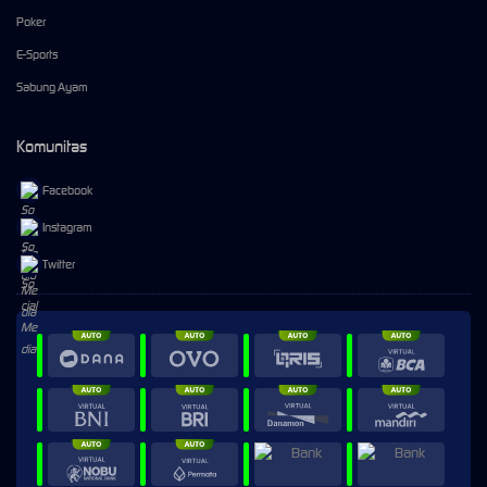
Poker
E-Sports
Sabung Ayam
Komunitas
Facebook
Instagram
Twitter