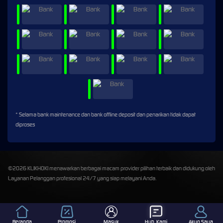
* Selama bank maintenance dan bank offline deposit dan penarikan tidak dapat
diproses
©2026 KLIKHOKI menawarkan berbagai macam provider pilihan terbaik dan didukung oleh
Layanan Pelanggan profesional 24/7 yang siap melayani Anda.
Beranda
Promosi
Masuk
Hub. Kami
Akun Saya