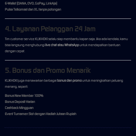
E-Wallet (DANA, OVO, GoPay, LinkAja)
Pulsa Telkomsel dan XL tanpa potongan
4. Layanan Pelanggan 24 Jam
Tim customer service KLIKHOKI selalu siap membantu kapan saja. Jika ada kendala, kamu
bisa langsung menghubungi
live chat atau WhatsApp
untuk mendapatkan bantuan
dengan cepat.
5. Bonus dan Promo Menarik
KLIKHOKI juga menawarkan berbagai
bonus dan promo
untuk meningkatkan peluang
menang, seperti:
Bonus New Member 100%
Bonus Deposit Harian
Cashback Mingguan
Event Turnamen Slot dengan Hadiah Jutaan Rupiah